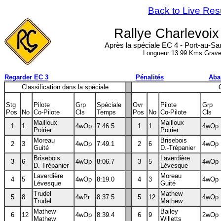
Back to Live Res
Rallye Charlevoix
Après la spéciale EC 4 - Port-au-S
Longueur 13.99 Kms Grave
Regarder EC 3
Pénalités
Aba
Classification dans la spéciale
Stg
Pilote
Grp
Spéciale
Ovr
Pilote
Grp
Pos
No
Co-Pilote
Cls
Temps
Pos
No
Co-Pilote
Cls
Mailloux
Mailloux
1
1
4wOp
7:46.5
1
1
4wOp
Poirier
Poirier
Moreau
Brisebois
2
3
4wOp
7:49.1
2
6
4wOp
Guité
D.-Trépanier
Brisebois
Laverdière
3
6
4wOp
8:06.7
3
5
4wOp
D.-Trépanier
Lévesque
Laverdière
Moreau
4
5
4wOp
8:19.0
4
3
4wOp
Lévesque
Guité
Trudel
Mathew
5
8
4wPr
8:37.5
5
12
4wOp
Trudel
Mathew
Mathew
Bailey
6
12
4wOp
8:39.4
6
9
2wOp
Mathew
Willetts