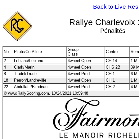
Back to Live Res
Rallye Charlevoix
Pénalités
Group
No
Pilote/Co-Pilote
Control
Rem
Class
2
Leblanc/Leblanc
4wheel Open
CH 14
1 M 
4
Clark/Marin
4wheel Open
CHS 2B
39 M
8
Trudel/Trudel
4wheel Prod
CH 1
6 M 
18
Perron/Landreville
4wheel Open
CH 1
1 M 
22
Abdullatif/Bilodeau
4wheel Prod
CH 2
4 M 
© www.RallyScoring.com, 10/24/2021 10:59:48