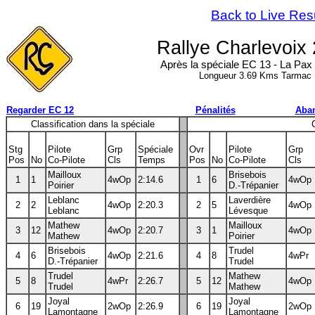
Back to Live Res
Rallye Charlevoix
Après la spéciale EC 13 - La Pax 
Longueur 3.69 Kms Tarmac
Regarder EC 12
Pénalités
Aba
Classification dans la spéciale
Stg
Pilote
Grp
Spéciale
Ovr
Pilote
Grp
Pos
No
Co-Pilote
Cls
Temps
Pos
No
Co-Pilote
Cls
Mailloux
Brisebois
1
1
4wOp
2:14.6
1
6
4wOp
Poirier
D.-Trépanier
Leblanc
Laverdière
2
2
4wOp
2:20.3
2
5
4wOp
Leblanc
Lévesque
Mathew
Mailloux
3
12
4wOp
2:20.7
3
1
4wOp
Mathew
Poirier
Brisebois
Trudel
4
6
4wOp
2:21.6
4
8
4wPr
D.-Trépanier
Trudel
Trudel
Mathew
5
8
4wPr
2:26.7
5
12
4wOp
Trudel
Mathew
Joyal
Joyal
6
19
2wOp
2:26.9
6
19
2wOp
Lamontagne
Lamontagne