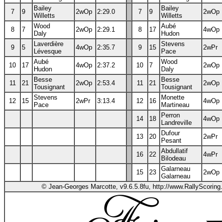
Bailey
Bailey
7
9
2wOp
2:29.0
7
9
2wOp
Willetts
Willetts
Wood
Aubé
8
7
2wOp
2:29.1
8
17
4wOp
Daly
Hudon
Laverdière
Stevens
9
5
4wOp
2:35.7
9
15
2wPr
Lévesque
Pace
Aubé
Wood
10
17
4wOp
2:37.2
10
7
2wOp
Hudon
Daly
Besse
Besse
11
21
2wOp
2:53.4
11
21
2wOp
Tousignant
Tousignant
Stevens
Monette
12
15
2wPr
3:13.4
12
16
4wOp
Pace
Martineau
Perron
14
18
4wOp
Landreville
Dufour
13
20
2wPr
Pesant
Abdullatif
16
22
4wPr
Bilodeau
Galarneau
15
23
2wOp
Galarneau
© Jean-Georges Marcotte, v9.6.5.8fu, http://www.RallyScorin