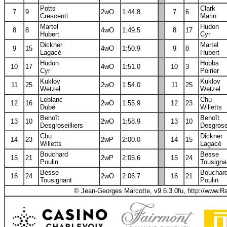
Potts
Clark
7
9
2wO
1:44.8
7
6
Crescenti
Marin
Martel
Hudon
8
8
4wO
1:49.5
8
17
Hubert
Cyr
Dickner
Martel
9
15
4wO
1:50.9
9
8
Lagacé
Hubert
Hudon
Hobbs
10
17
4wO
1:51.0
10
3
Cyr
Poirier
Kuklov
Kuklov
11
25
2wO
1:54.0
11
25
Wetzel
Wetzel
Leblanc
Chu
12
16
2wO
1:55.9
12
23
Dubé
Willetts
Benoît
Benoît
13
10
2wO
1:58.9
13
10
Desgroseilliers
Desgrosei
Chu
Dickner
14
23
2wP
2:00.0
14
15
Willetts
Lagacé
Bouchard
Besse
15
21
2wP
2:05.6
15
24
Poulin
Tousigna
Besse
Bouchar
16
24
2wO
2:06.7
16
21
Tousignant
Poulin
© Jean-Georges Marcotte, v9.6.3.0fu, http://www.R