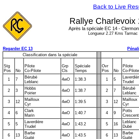
Back to Live Res
Rallye Charlevoix
Après la spéciale EC 14 - Clermont
Longueur 2.27 Kms Tarmac
Regarder EC 13
Pénali
Classification dans la spéciale
Stg
Pilote
Grp
Spéciale
Ovr
Pilote
Pos
No
Co-Pilote
Cls
Temps
Pos
No
Co-Pilote
Bérubé
Laverdiè
1
7
4wO
1:38.3
1
5
Leblanc
Trudel
Hobbs
Bérubé
2
3
4wO
1:38.7
2
7
Poirier
Leblanc
Mailloux
Mailloux
3
12
4wO
1:39.5
3
12
Cyr
Cyr
Clark
Potts
4
6
4wO
1:40.7
4
9
Marin
Crescent
Laverdière
Leblanc
5
5
4wO
1:43.2
5
16
Trudel
Dubé
Barbe
Barbe
6
13
4wO
1:43.5
6
13
Guité
Guité