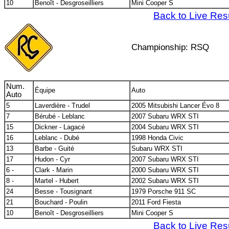
10
Benoît - Desgroseilliers
Mini Cooper S
Back to Live Res
Championship: RSQ
Num.
Équipe
Auto
Auto
5
Laverdière - Trudel
2005 Mitsubishi Lancer Évo 8
7
Bérubé - Leblanc
2007 Subaru WRX STI
15
Dickner - Lagacé
2004 Subaru WRX STI
16
Leblanc - Dubé
1998 Honda Civic
13
Barbe - Guité
Subaru WRX STI
17
Hudon - Cyr
2007 Subaru WRX STI
6 -
Clark - Marin
2000 Subaru WRX STI
8 -
Martel - Hubert
2002 Subaru WRX STI
24
Besse - Tousignant
1979 Porsche 911 SC
21
Bouchard - Poulin
2011 Ford Fiesta
10
Benoît - Desgroseilliers
Mini Cooper S
Back to Live Res