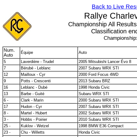
Back to Live Res
Rallye Charle
Championship All Results ,
Classification en
Championship
Num.
Équipe
Auto
Auto
5
Laverdière - Trudel
2005 Mitsubishi Lancer Évo 8
7
Bérubé - Leblanc
2007 Subaru WRX STI
12
Mailloux - Cyr
2000 Ford Focus 4WD
9
Potts - Crescenti
2013 Subaru BRZ
16
Leblanc - Dubé
1998 Honda Civic
13
Barbe - Guité
Subaru WRX STI
6 -
Clark - Marin
2000 Subaru WRX STI
17
Hudon - Cyr
2007 Subaru WRX STI
8 -
Martel - Hubert
2002 Subaru WRX STI
3 -
Hobbs - Poirier
2010 Subaru WRX STI
25 -
Kuklov - Wetzel
1998 BMW E36 Compact
23 -
Chu - Willetts
Honda Civic