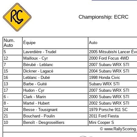
Championship: ECRC
Num.
Équipe
Auto
Auto
5
Laverdière - Trudel
2005 Mitsubishi Lancer Év
12
Mailloux - Cyr
2000 Ford Focus 4WD
7
Bérubé - Leblanc
2007 Subaru WRX STI
15
Dickner - Lagacé
2004 Subaru WRX STI
16
Leblanc - Dubé
1998 Honda Civic
13
Barbe - Guité
Subaru WRX STI
17
Hudon - Cyr
2007 Subaru WRX STI
6 -
Clark - Marin
2000 Subaru WRX STI
8 -
Martel - Hubert
2002 Subaru WRX STI
24
Besse - Tousignant
1979 Porsche 911 SC
21
Bouchard - Poulin
2011 Ford Fiesta
10
Benoît - Desgroseilliers
Mini Cooper S
© www.RallyScoring.