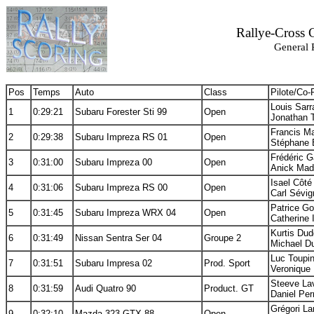
Rallye-Cross
General 
Pos
Temps
Auto
Class
Pilote/Co-P
Louis Sarra
1
0:29:21
Subaru Forester Sti 99
Open
Jonathan T
Francis Ma
2
0:29:38
Subaru Impreza RS 01
Open
Stéphane B
Frédéric G
3
0:31:00
Subaru Impreza 00
Open
Anick Mad
Isael Côté
4
0:31:06
Subaru Impreza RS 00
Open
Carl Sévig
Patrice Go
5
0:31:45
Subaru Impreza WRX 04
Open
Catherine I
Kurtis Dud
6
0:31:49
Nissan Sentra Ser 04
Groupe 2
Michael D
Luc Toupin
7
0:31:51
Subaru Impresa 02
Prod. Sport
Veronique 
Steeve Lav
8
0:31:59
Audi Quatro 90
Product. GT
Daniel Per
Grégori La
9
0:32:10
Mazda 323 GTX 88
Open