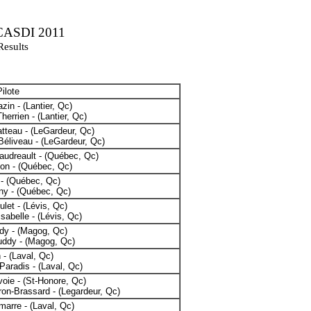
 CASDI 2011
Results
ilote
zin - (Lantier, Qc)
herrien - (Lantier, Qc)
tteau - (LeGardeur, Qc)
éliveau - (LeGardeur, Qc)
audreault - (Québec, Qc)
on - (Québec, Qc)
 - (Québec, Qc)
ny - (Québec, Qc)
ulet - (Lévis, Qc)
sabelle - (Lévis, Qc)
dy - (Magog, Qc)
uddy - (Magog, Qc)
 - (Laval, Qc)
Paradis - (Laval, Qc)
oie - (St-Honore, Qc)
ron-Brassard - (Legardeur, Qc)
marre - (Laval, Qc)