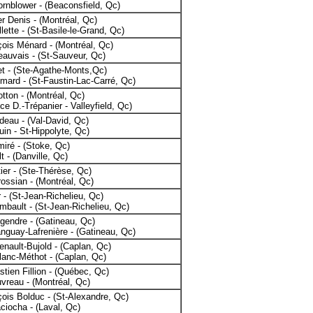
ornblower - (Beaconsfield, Qc)
r Denis - (Montréal, Qc)
lette - (St-Basile-le-Grand, Qc)
ois Ménard - (Montréal, Qc)
eauvais - (St-Sauveur, Qc)
t - (Ste-Agathe-Monts,Qc)
imard - (St-Faustin-Lac-Carré, Qc)
otton - (Montréal, Qc)
ce D.-Trépanier - Valleyfield, Qc)
deau - (Val-David, Qc)
in - St-Hippolyte, Qc)
iré - (Stoke, Qc)
t - (Danville, Qc)
tier - (Ste-Thérèse, Qc)
rossian - (Montréal, Qc)
r - (St-Jean-Richelieu, Qc)
mbault - (St-Jean-Richelieu, Qc)
gendre - (Gatineau, Qc)
nguay-Lafrenière - (Gatineau, Qc)
enault-Bujold - (Caplan, Qc)
lanc-Méthot - (Caplan, Qc)
tien Fillion - (Québec, Qc)
vreau - (Montréal, Qc)
ois Bolduc - (St-Alexandre, Qc)
iocha - (Laval, Qc)