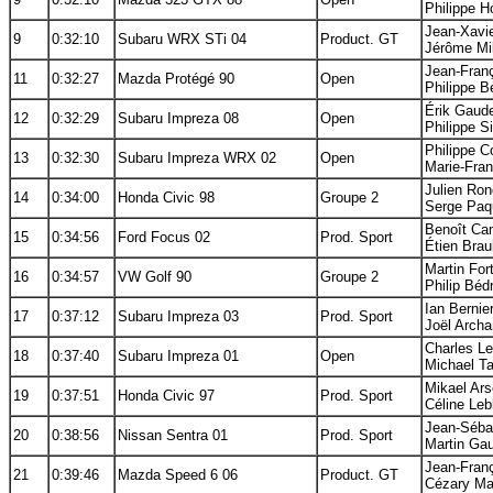
Philippe H
Jean-Xavie
9
0:32:10
Subaru WRX STi 04
Product. GT
Jérôme Mil
Jean-Franç
11
0:32:27
Mazda Protégé 90
Open
Philippe B
Érik Gaude
12
0:32:29
Subaru Impreza 08
Open
Philippe S
Philippe C
13
0:32:30
Subaru Impreza WRX 02
Open
Marie-Fran
Julien Ron
14
0:34:00
Honda Civic 98
Groupe 2
Serge Paqu
Benoît Cam
15
0:34:56
Ford Focus 02
Prod. Sport
Étien Braul
Martin For
16
0:34:57
VW Golf 90
Groupe 2
Philip Béd
Ian Bernie
17
0:37:12
Subaru Impreza 03
Prod. Sport
Joël Archa
Charles Le
18
0:37:40
Subaru Impreza 01
Open
Michael Ta
Mikael Ars
19
0:37:51
Honda Civic 97
Prod. Sport
Céline Leb
Jean-Sébas
20
0:38:56
Nissan Sentra 01
Prod. Sport
Martin Gau
Jean-Franç
21
0:39:46
Mazda Speed 6 06
Product. GT
Cézary Mac